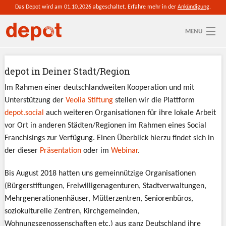
Direkt zum Inhalt
Das Depot wird am 01.10.2026 abgeschaltet. Erfahre mehr in der
Ankündigung
.
MENU
Sie sind hier
Aktuelle depot-Region: depot wechseln
depot in Deiner Stadt/Region
So funktioniert's
Im Rahmen einer deutschlandweiten Kooperation und mit
Unterstützung der
Veolia Stiftung
stellen wir die Plattform
Blog
depot.social
auch weiteren Organisationen für ihre lokale Arbeit
vor Ort in anderen Städten/Regionen im Rahmen eines Social
Partner werden
Franchisings zur Verfügung. Einen Überblick hierzu findet sich in
der dieser
Präsentation
oder im
Webinar
.
Bis August 2018 hatten uns gemeinnützige Organisationen
(Bürgerstiftungen, Freiwilligenagenturen, Stadtverwaltungen,
Mehrgenerationenhäuser, Mütterzentren, Seniorenbüros,
soziokulturelle Zentren, Kirchgemeinden,
Wohnungsgenossenschaften etc.) aus ganz Deutschland ihre