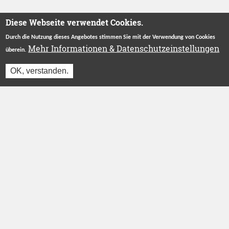
Diese Webseite verwendet Cookies.
Durch die Nutzung dieses Angebotes stimmen Sie mit der Verwendung von Cookies
Mehr Informationen & Datenschutzeinstellungen
überein.
OK, verstanden.
Betreut durch
Stiftung "Ecken Wecken"
.
Herzlichen Dank an unsere Förderer
ÜBER UNS
INFORMATIONEN
Das Projekt
Partner werden
Wer wir sind
AGB
Blog
Datenschutz