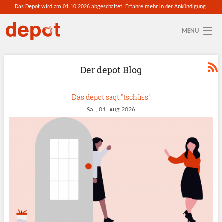
Direkt zum Inhalt
Das Depot wird am 01.10.2026 abgeschaltet. Erfahre mehr in der
Ankündigung
.
MENU
Sie sind hier
Aktuelle depot-Region: depot wechseln
Der depot Blog
So funktioniert's
Das depot sagt "tschüss"
Blog
Sa., 01. Aug 2026
Partner werden