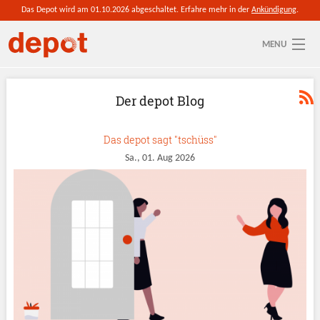
Direkt zum Inhalt
Das Depot wird am 01.10.2026 abgeschaltet. Erfahre mehr in der
Ankündigung
.
MENU
Sie sind hier
Aktuelle depot-Region: depot wechseln
Der depot Blog
So funktioniert's
Das depot sagt "tschüss"
Blog
Sa., 01. Aug 2026
Partner werden